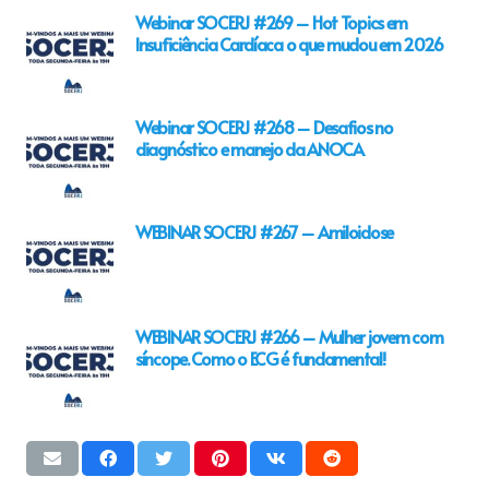
Webinar SOCERJ #269 – Hot Topics em
Insuficiência Cardíaca o que mudou em 2026
Webinar SOCERJ #268 – Desafios no
diagnóstico e manejo da ANOCA
WEBINAR SOCERJ #267 – Amiloidose
WEBINAR SOCERJ #266 – Mulher jovem com
síncope. Como o ECG é fundamental!