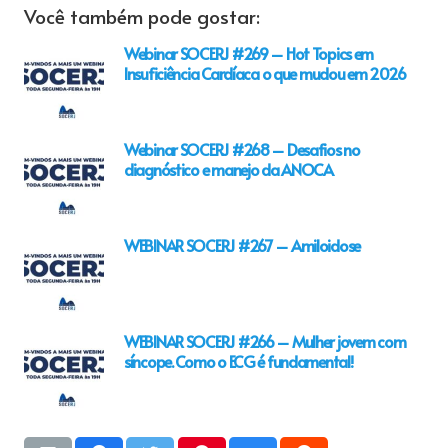
Você também pode gostar:
Webinar SOCERJ #269 – Hot Topics em
Insuficiência Cardíaca o que mudou em 2026
Webinar SOCERJ #268 – Desafios no
diagnóstico e manejo da ANOCA
WEBINAR SOCERJ #267 – Amiloidose
WEBINAR SOCERJ #266 – Mulher jovem com
síncope. Como o ECG é fundamental!