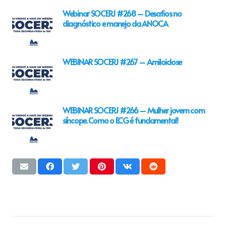
Webinar SOCERJ #268 – Desafios no
diagnóstico e manejo da ANOCA
WEBINAR SOCERJ #267 – Amiloidose
WEBINAR SOCERJ #266 – Mulher jovem com
síncope. Como o ECG é fundamental!