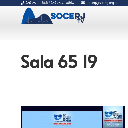
(21) 2552-1868 / (21) 2552-0864
socerj@socerj.org.br
Sala 65 19