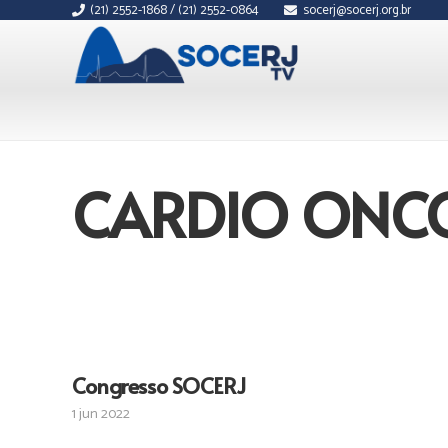
(21) 2552-1868 / (21) 2552-0864
socerj@socerj.org.br
CARDIO ONC
Congresso SOCERJ
1 jun 2022