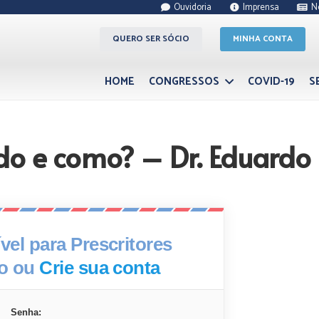
Ouvidoria
Imprensa
N
QUERO SER SÓCIO
MINHA CONTA
HOME
CONGRESSOS
COVID-19
S
do e como? – Dr. Eduardo
el para Prescritores
xo ou
Crie sua conta
Senha: