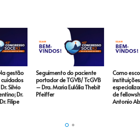
Na gestão
Seguimento do paciente
Como escol
 cuidados
portador de TGVB/ TcGVB
instituiçõe
Dr. Silvio
– Dra. Maria Eulália Thebit
especializ
lentino; Dr.
Pfeiffer
de fellowsh
r. Filipe
Antonio Ab