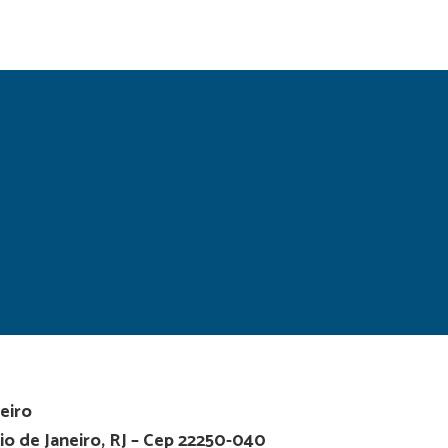
eiro
io de Janeiro, RJ – Cep 22250-040