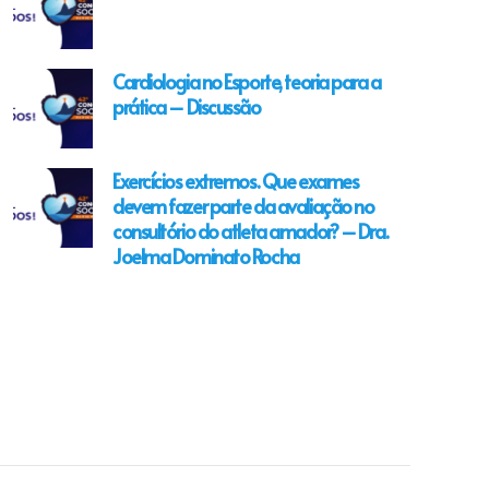
Cardiologia no Esporte, teoria para a
prática – Discussão
Exercícios extremos. Que exames
devem fazer parte da avaliação no
consultório do atleta amador? – Dra.
Joelma Dominato Rocha