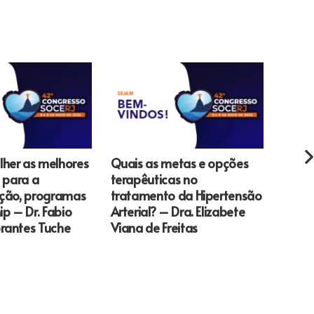
her as melhores
Quais as metas e opções
Might
s para a
terapêuticas no
de An
ação, programas
tratamento da Hipertensão
ip – Dr. Fabio
Arterial? – Dra. Elizabete
rantes Tuche
Viana de Freitas