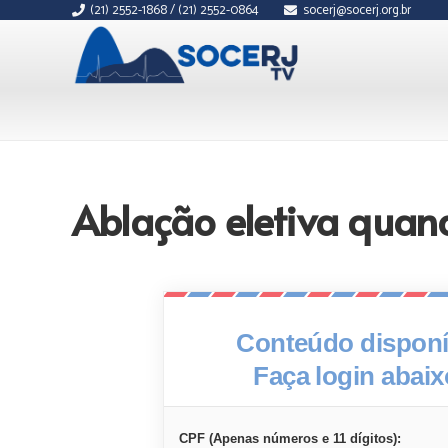
(21) 2552-1868 / (21) 2552-0864
socerj@socerj.org.br
Ablação eletiva quan
Conteúdo disponív
Faça login abai
CPF (Apenas números e 11 dígitos):