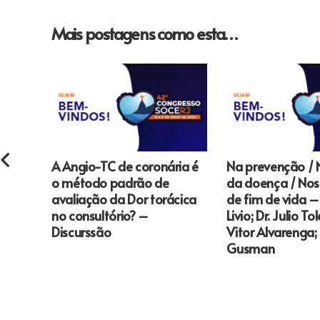
Mais postagens como esta…
A Angio-TC de coronária é
Na prevenção / 
o método padrão de
da doença / Nos
avaliação da Dor torácica
de fim de vida – 
no consultório? –
Livio; Dr. Julio To
Discurssão
Vitor Alvarenga; D
Gusman