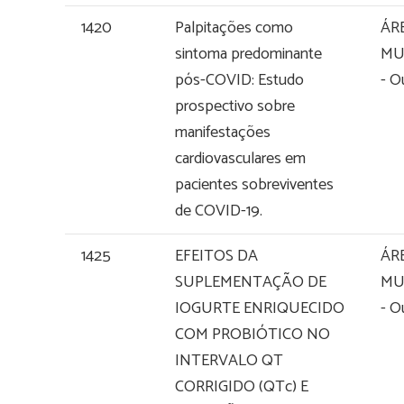
1420
Palpitações como
ÁR
sintoma predominante
MU
pós-COVID: Estudo
- O
prospectivo sobre
manifestações
cardiovasculares em
pacientes sobreviventes
de COVID-19.
1425
EFEITOS DA
ÁR
SUPLEMENTAÇÃO DE
MU
IOGURTE ENRIQUECIDO
- O
COM PROBIÓTICO NO
INTERVALO QT
CORRIGIDO (QTc) E