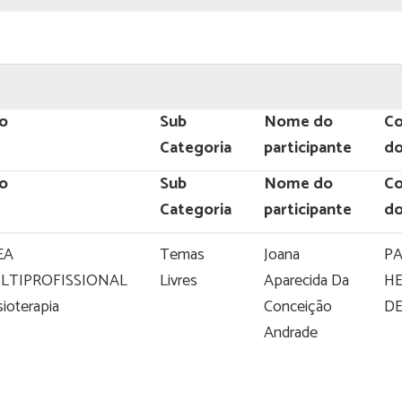
xo
Sub
Nome do
Co
Categoria
participante
do
xo
Sub
Nome do
Co
Categoria
participante
do
EA
Temas
Joana
P
LTIPROFISSIONAL
Livres
Aparecida Da
H
isioterapia
Conceição
D
Andrade