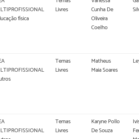
EA
Temas
Vanessa
Ga
LTIPROFISSIONAL
Livres
Cunha De
Si
ducação física
Oliveira
Coelho
EA
Temas
Matheus
Le
LTIPROFISSIONAL
Livres
Maia Soares
utros
EA
Temas
Karyne Pollo
Iv
LTIPROFISSIONAL
Livres
De Souza
Fe