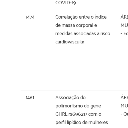
COVID-19.
1474
Correlação entre o índice
ÁR
de massa corporal e
MU
medidas associadas a risco
- E
cardiovascular
1481
Associação do
ÁR
polimorfismo do gene
MU
GHRL rs696217 com o
- O
perfil lipídico de mulheres