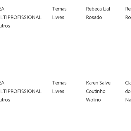
EA
Temas
Rebeca Lial
Re
LTIPROFISSIONAL
Livres
Rosado
Ro
utros
EA
Temas
Karen Salve
Cl
LTIPROFISSIONAL
Livres
Coutinho
do
utros
Wolino
Na