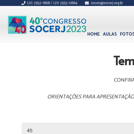
(21) 2552-1868 / (21) 2552-0864
socerj@socerj.org.br
HOME
AULAS
FOTO
Tem
CONFIRA
ORIENTAÇÕES PARA APRESENTAÇÃO