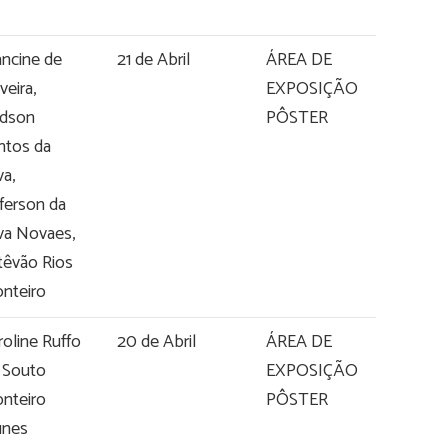
ancine de
21 de Abril
ÁREA DE
veira,
EXPOSIÇÃO
dson
PÔSTER
ntos da
va,
fferson da
lva Novaes,
têvão Rios
nteiro
roline Ruffo
20 de Abril
ÁREA DE
 Souto
EXPOSIÇÃO
nteiro
PÔSTER
nes