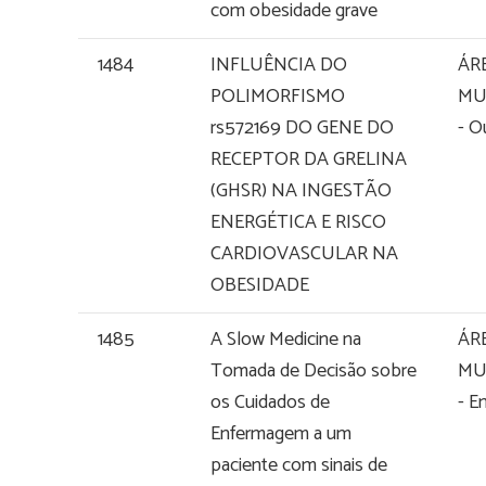
com obesidade grave
1484
INFLUÊNCIA DO
ÁR
POLIMORFISMO
MU
rs572169 DO GENE DO
- O
RECEPTOR DA GRELINA
(GHSR) NA INGESTÃO
ENERGÉTICA E RISCO
CARDIOVASCULAR NA
OBESIDADE
1485
A Slow Medicine na
ÁR
Tomada de Decisão sobre
MU
os Cuidados de
- E
Enfermagem a um
paciente com sinais de