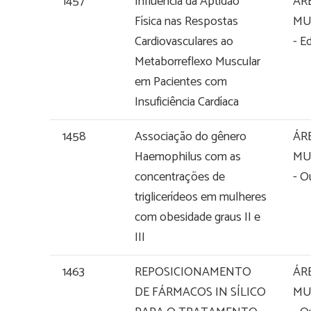
1457
Influência da Aptidão
ÁR
Física nas Respostas
MU
Cardiovasculares ao
- E
Metaborreflexo Muscular
em Pacientes com
Insuficiência Cardíaca
1458
Associação do gênero
ÁR
Haemophilus com as
MU
concentrações de
- O
triglicerídeos em mulheres
com obesidade graus II e
III
1463
REPOSICIONAMENTO
ÁR
DE FÁRMACOS IN SÍLICO
MU