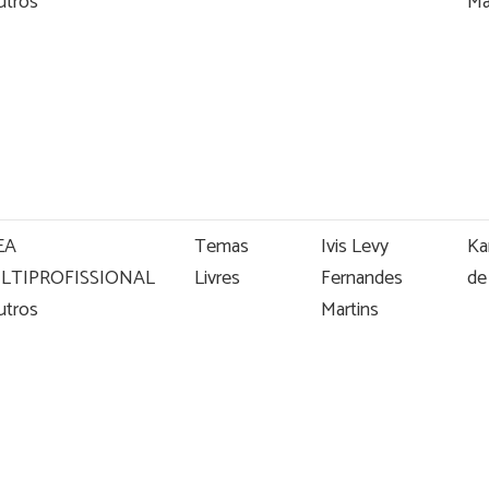
utros
Ma
EA
Temas
Ivis Levy
Ka
LTIPROFISSIONAL
Livres
Fernandes
de
utros
Martins