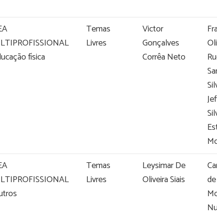
EA
Temas
Victor
Fr
LTIPROFISSIONAL
Livres
Gonçalves
Oli
ducação física
Corrêa Neto
Ru
Sa
Sil
Je
Si
Es
Mo
EA
Temas
Leysimar De
Ca
LTIPROFISSIONAL
Livres
Oliveira Siais
de
utros
Mo
Nu