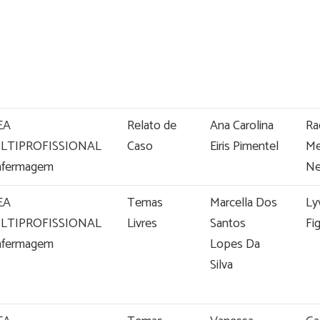
EA
Relato de
Ana Carolina
Ra
LTIPROFISSIONAL
Caso
Eiris Pimentel
Me
nfermagem
N
EA
Temas
Marcella Dos
Lyv
LTIPROFISSIONAL
Livres
Santos
Fi
nfermagem
Lopes Da
Silva