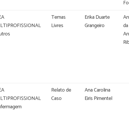
Fo
EA
Temas
Erika Duarte
An
LTIPROFISSIONAL
Livres
Grangeiro
da
utros
An
Ri
EA
Relato de
Ana Carolina
LTIPROFISSIONAL
Caso
Eiris Pimentel
nfermagem