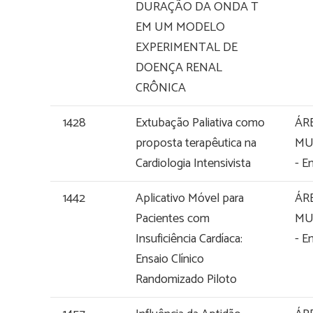
DURAÇÃO DA ONDA T
EM UM MODELO
EXPERIMENTAL DE
DOENÇA RENAL
CRÔNICA
1428
Extubação Paliativa como
ÁR
proposta terapêutica na
MU
Cardiologia Intensivista
- E
1442
Aplicativo Móvel para
ÁR
Pacientes com
MU
Insuficiência Cardíaca:
- E
Ensaio Clínico
Randomizado Piloto