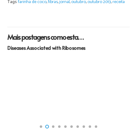
Tags:
farinha de coco
,
fibras
,
jornal
,
outubro
,
outubro 2013
,
receita
Mais postagens como esta…
Specialized producing help | structure custom essay,
school assignment, investigate dissertation, thesis,
paper and more